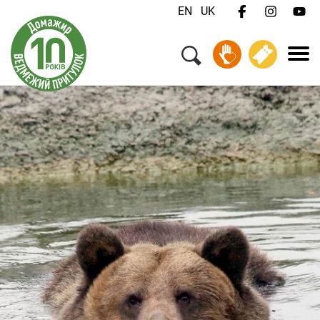
EN
UK
Меню
Ваш візит
Добробут тварин
Про нас
Робота
Для медіа
Зв'язатися з нами
Пожертвувати
Квитки