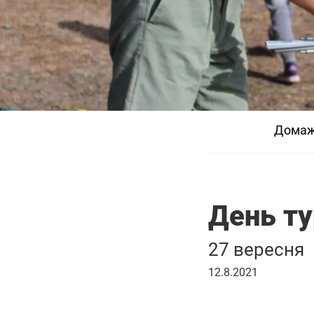
Дома
День т
27 вересня
12
12.8.2021
серпня
2021