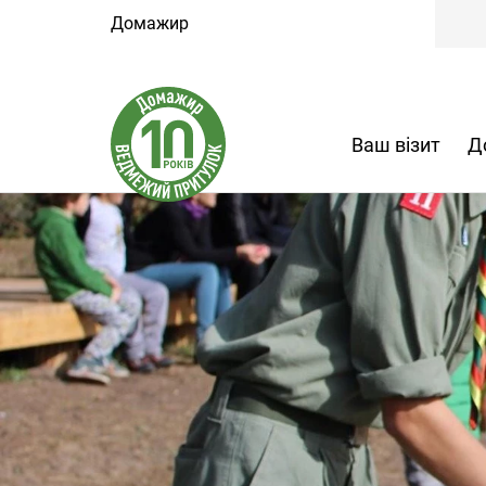
Домажир
Ваш візит
Д