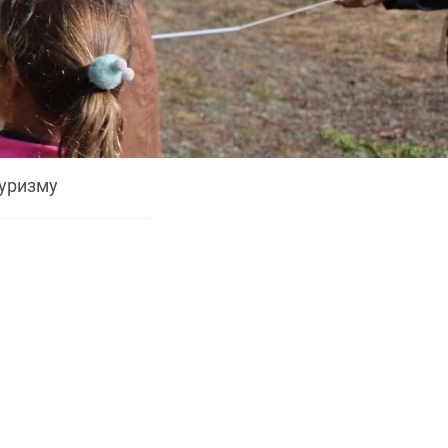
уризму