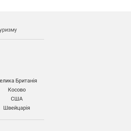
уризму
елика Британія
Косово
США
Швейцарія