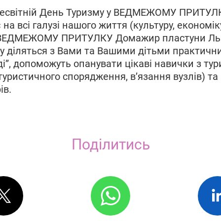
Всесвітній День Туризму у ВЕДМЕЖОМУ ПРИТУ
на всі галузі нашого життя (культуру, економіку
у ВЕДМЕЖОМУ ПРИТУЛКУ Домажир пластуни Льв
у діляться з Вами та Вашими дітьми практич
і”, допоможуть опанувати цікаві навички з ту
уристичного спорядження, в’язання вузлів) та
ів.
Поділитись