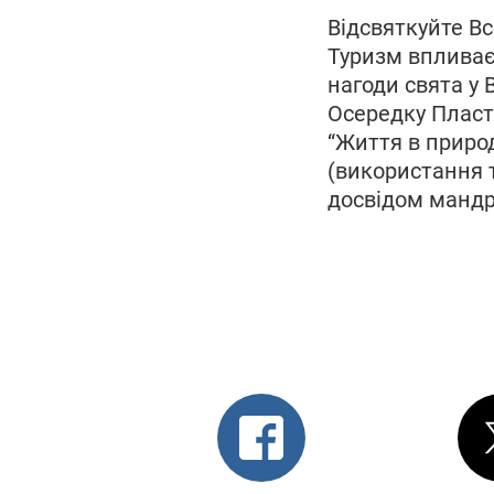
р.
Відсвяткуйте 
Туризм впливає 
нагоди свята 
Осередку Пласт
“Життя в природ
(використання т
досвідом мандр