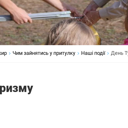
жир
Чим зайнятись у притулку
Наші події
День Т
уризму