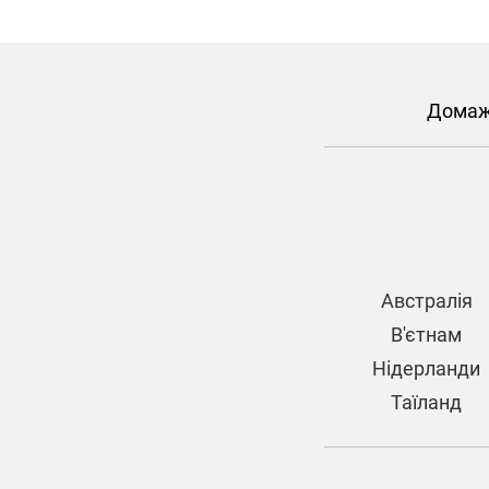
Дома
Австралія
В'єтнам
Нідерланди
Таїланд