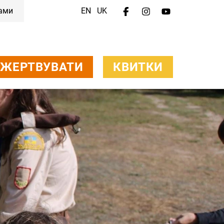
нами
EN
UK
Меню
Ваш візит
Добробут тварин
Про нас
ЖЕРТВУВАТИ
КВИТКИ
Робота
Для медіа
Зв'язатися з нами
Пожертвувати
Квитки