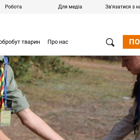
Робота
Для медіа
Зв'язатися з 
ПО
обробут тварин
Про нас