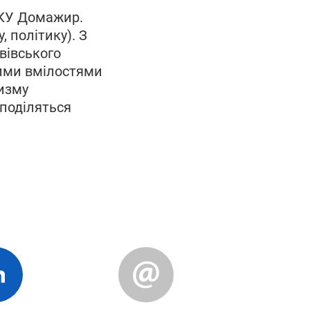
ЛКУ Домажир.
, політику).
З
івського
ними вмілостями
ризму
 поділяться