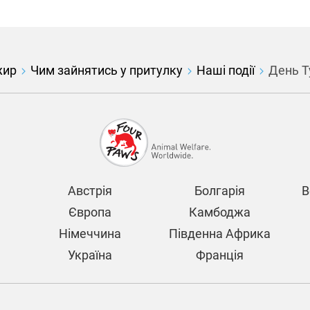
жир
Чим зайнятись у притулку
Наші події
День Т
Австрія
Болгарія
В
Європа
Камбоджа
Німеччина
Південна Африка
Україна
Франція