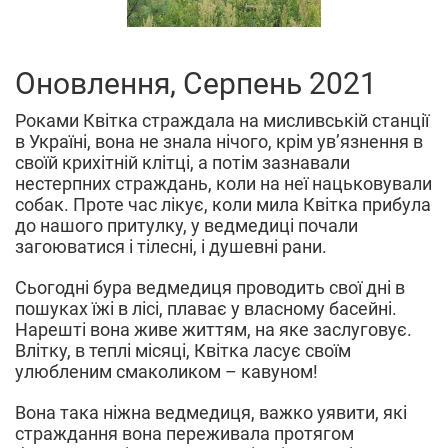
Оновлення, Серпень 2021
Роками Квітка страждала на мисливській станції
в Україні, вона не знала нічого, крім ув’язнення в
своїй крихітній клітці, а потім зазнавали
нестерпних страждань, коли на неї нацьковували
собак. Проте час лікує, коли мила Квітка прибула
до нашого притулку, у ведмедиці почали
загоюватися і тілесні, і душевні рани.
Сьогодні бура ведмедиця проводить свої дні в
пошуках їжі в лісі, плаває у власному басейні.
Нарешті вона живе життям, на яке заслуговує.
Влітку, в теплі місяці, Квітка ласує своїм
улюбленим смаколиком – кавуном!
Вона така ніжна ведмедиця, важко уявити, які
страждання вона переживала протягом