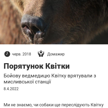
27
черв. 2018
Домажир
червня
2018
Порятунок
Квітки
р.
Бойову ведмедицю Квітку врятували з
мисливської станції
8
8.4.2022
квітня
2022
р.
Ми не знаємо, чи собаки ще переслідують Квітку