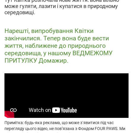
може гуляти, лазити і купатися в природному
середовищі.
Нарешті, випробування Квітки
закінчилися. Тепер вона буде вести
життя, наближене до природнього
середовища, у нашому ВЕДМЕЖОМУ
ПРИТУЛКУ Домажир.
Примітка: будь-яка реклама, що може з`явитися під час
перегляду цього відео, не пов’язана з Фондом FOUR PAWS. Ми