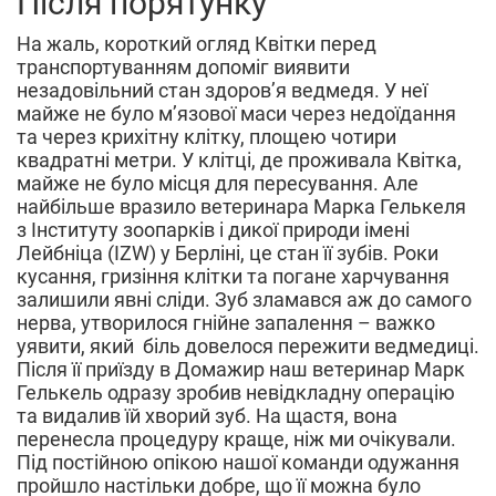
Після порятунку
На жаль, короткий огляд Квітки перед
транспортуванням допоміг виявити
незадовільний стан здоров’я ведмедя. У неї
майже не було м’язової маси через недоїдання
та через крихітну клітку, площею чотири
квадратні метри. У клітці, де проживала Квітка,
майже не було місця для пересування. Але
найбільше вразило ветеринара Марка Гелькеля
з Інституту зоопарків і дикої природи імені
Лейбніца (IZW) у Берліні, це стан її зубів. Роки
кусання, гризіння клітки та погане харчування
залишили явні сліди. Зуб зламався аж до самого
нерва, утворилося гнійне запалення – важко
уявити, який біль довелося пережити ведмедиці.
Після її приїзду в Домажир наш ветеринар Марк
Гелькель одразу зробив невідкладну операцію
та видалив їй хворий зуб. На щастя, вона
перенесла процедуру краще, ніж ми очікували.
Під постійною опікою нашої команди одужання
пройшло настільки добре, що її можна було