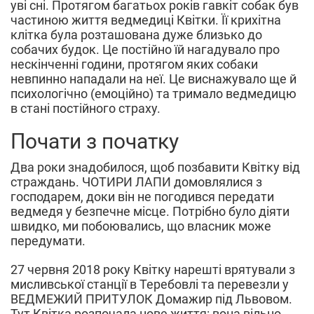
уві сні. Протягом багатьох років гавкіт собак був
частиною життя ведмедиці Квітки. Її крихітна
клітка була розташована дуже близько до
собачих будок. Це постійно їй нагадувало про
нескінченні години, протягом яких собаки
невпинно нападали на неї. Це виснажувало ще й
психологічно (емоційно) та тримало ведмедицю
в стані постійного страху.
Почати з початку
Два роки знадобилося, щоб позбавити Квітку від
страждань. ЧОТИРИ ЛАПИ домовлялися з
господарем, доки він не погодився передати
ведмедя у безпечне місце. Потрібно було діяти
швидко, ми побоювались, що власник може
передумати.
27 червня 2018 року Квітку нарешті врятували з
мисливської станції в Теребовлі та перевезли у
ВЕДМЕЖИЙ ПРИТУЛОК Домажир під Львовом.
Тут Квітка розпочала нове життя: вона вільно