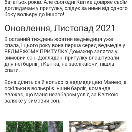
багатьох років. Але сьогодні Квітка довіряє своїм
доглядачам у притулку, слідує за ними від одного
боку вольєру до іншого!
Оновлення, Листопад 2021
В останній тиждень жовтня ведмедиця уже
спала, і цього року вона перша серед ведмедів у
ВЕДМЕЖОМУ ПРИТУЛКУ Домажир залягла у
зимовий сон. Доглядачі притулку влаштували
для неї барліг, і Квітка, не зволікаючи, пішла
спати.
Вона ділить свій вольєр із ведмедицею Манею, а
оскільки в вольєрі є інший барліг, команда
вважає, що Маня незабаром услід за Квіткою
заляже у зимовий сон.