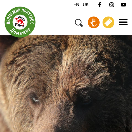
EN
UK
Меню
Ваш візит
Добробут тварин
Про нас
Робота
Для медіа
Зв'язатися з нами
Пожертвувати
Квитки