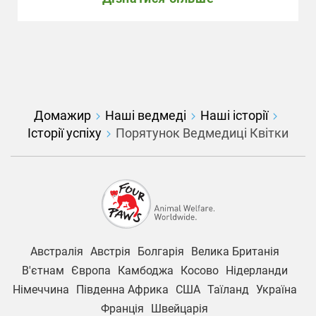
Домажир
Наші ведмеді
Наші історії
Історії успіху
Порятунок Ведмедиці Квітки
Австралія
Австрія
Болгарія
Велика Британія
В'єтнам
Європа
Камбоджа
Косово
Нідерланди
Німеччина
Південна Африка
США
Таїланд
Україна
Франція
Швейцарія