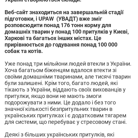
Веб-сайт знаходиться на завершальній стадії
підготовки, і UPAW (УВАДТ) вже зміг
розповсюдити понад 176 тонн корму для
домашніх тварин у понад 100 притулків у Києві,
Харкові та багатьох інших містах. Це
прирівнюється до годування понад 100 000
собак та котів.
Уже понад три мільйони людей втекли з України.
Хоча багатьом біженцям вдалося втекти зі
своїми домашніми тваринами, але тисячі тварин
були залишені. Крім того, багато людей, які
тікають з України, віддають своїх вихованців у
притулки, якщо вони не мають змоги
подорожувати з ними. Це додало і без того
значної кількості безпритульних тварин в
українських притулках і є додатковим тягарем
для системи, що перебуває у стресовому стані.
Деякі з більших українських притулків, які