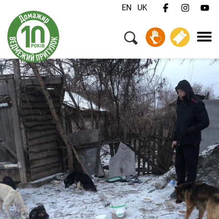
EN
UK
Меню
Ваш візит
Добробут тварин
Про нас
Робота
Для медіа
Зв'язатися з нами
Пожертвувати
Квитки