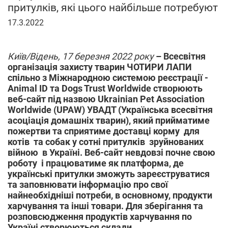
притулків, які цього найбільше потребуют
17
17.3.2022
березня
2022
р.
Київ/Відень, 17 березня 2022 року
– Всесвітня
організація захисту тварин ЧОТИРИ ЛАПИ
спільно з Міжнародною системою реєстрації -
Animal ID та Dogs Trust Worldwide створюють
веб-сайт під назвою Ukrainian Pet Association
Worldwide (UPAW) УВАДТ (Українська всесвітня
асоціація домашніх тварин), який прийматиме
пожертви та сприятиме доставці корму для
котів та собак у сотні притулків зруйнованих
війною в Україні. Веб-сайт невдовзі почне свою
роботу і працюватиме як платформа, де
українські притулки зможуть зареєструватися
та заповнювати інформацію про свої
найнеобхідніші потреби, в основному, продукти
харчування та інші товари. Для зберігання та
розповсюдження продуктів харчування по
Україні створюються склади.