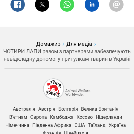
Домажир
Для медіа
ЧОТИРИ ЛАПИ разом з партнерами забезпечують
невідкладну допомогу притулкам тварин в Україні
Австралія
Австрія
Болгарія
Велика Британія
В'єтнам
Європа
Камбоджа
Косово
Нідерланди
Німеччина
Південна Африка
США
Таїланд
Україна
Франція
Швейцарія