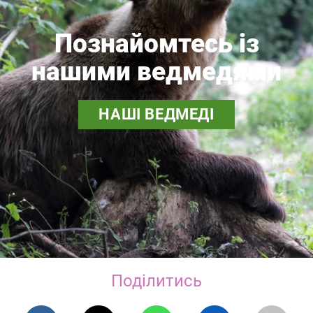
Познайомтесь із
нашими ведмедями
НАШІ ВЕДМЕДІ
Поділитись