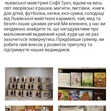
львівської майстрині Софії Трач, відомі на весь
світ яворівські іграшки, магніти, листівки, книги
для дітей, футболки, кепки, еко-сумки, солодощі
від Львівської майстерні карамелі, чай, мед та
безліч інших цікавих речей.Ми впевнені, у нас ви
неодмінно знайдете те, що нагадуватиме про
мальовничий ведмежий край, куди ще не раз
захочеться повернутись.Придбавши сувенір, ви
робите свій внесок у розвиток притулку та
підтримуєте наших ведмедиків.