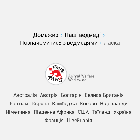
Домажир
Наші ведмеді
Познайомитись з ведмедями
Ласка
Австралія
Австрія
Болгарія
Велика Британія
В'єтнам
Європа
Камбоджа
Косово
Нідерланди
Німеччина
Південна Африка
США
Таїланд
Україна
Франція
Швейцарія