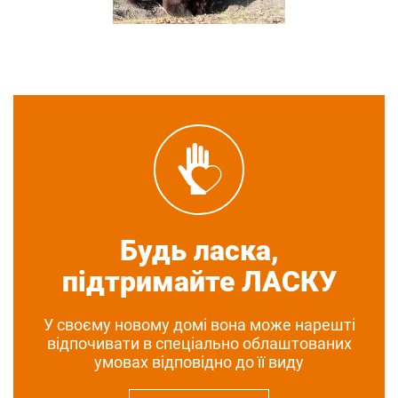
Будь ласка,
підтримайте ЛАСКУ
У своєму новому домі вона може нарешті
відпочивати в спеціально облаштованих
умовах відповідно до її виду