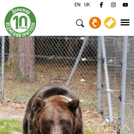
EN
UK
Меню
Ваш візит
Добробут тварин
Про нас
Робота
Для медіа
Зв'язатися з нами
Пожертвувати
Квитки