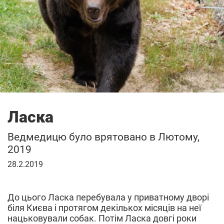
Ласка
Ведмедицю було врятовано в Лютому,
2019
28
28.2.2019
лютого
2019
р.
До цього Ласка перебувала у приватному дворі
біля Києва і протягом декількох місяців на неї
нацьковували собак. Потім Ласка довгі роки