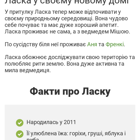
Ласка у своєму новому домі
У притулку Ласка тепер може відпочивати у
своєму природньому середовищі. Вона чудово
себе почуває та має дуже хороший апетит.
Ласка проживає не сама, а з ведмедем Мішою.
По сусідству біля неї проживає
Аня
та
Френкі
.
Ласка обожнює досліджувати свою територію та
полюбляє рити землю. Вона дуже активна та
мила ведмедиця.
Факти про Ласку
Народилась у 2011
Її улюблена їжа: горіхи, груші, яблука і
риба.